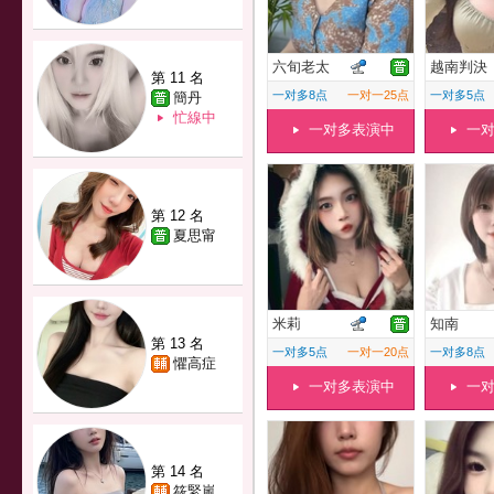
六旬老太
越南判決
第 11 名
一对多8点
一对一25点
一对多5点
簡丹
忙線中
一对多表演中
一
第 12 名
夏思甯
米莉
知南
第 13 名
一对多5点
一对一20点
一对多8点
懼高症
一对多表演中
一
第 14 名
筱緊嵐