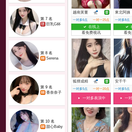
越南黃薑
東北阿姨
第 7 名
一对多6点
一对一25点
一对多8点
巨乳G杯
在线上
看免费视讯
看免
第 8 名
Serena
狐狸成精
安千千
第 9 名
一对多5点
一对一20点
一对多5点
香奈奈子
一对多表演中
一
第 10 名
甜心Baby