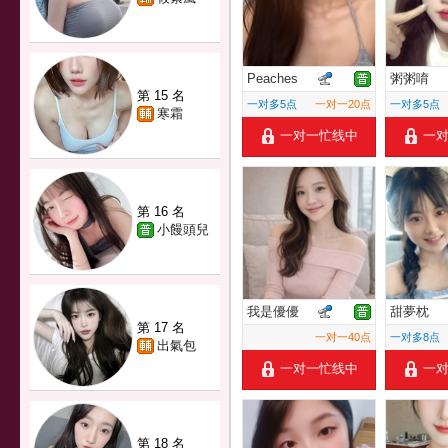
Peaches
粥粥唷
第 15 名
一对多5点
一对一20点
一对多5点
寒霜
一对一忙线中
一
第 16 名
小饅頭兒
我是優優
甜夢枕
第 17 名
一对一40点
一对多8点
出氣包
一对一忙线中
一
第 18 名