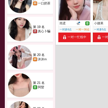
一口奶茶
雨柔
小腰果
第 19 名
一对多8点
一对一30点
一对多5点
真心卜騙
一对一忙线中
一
第 20 名
沐沐m
第 21 名
阿蠻