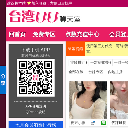
建议将本站
加入收藏
，方便日后找寻
回首页
免费专区
点数充值中心
会员登
使用第三方代充，可能導
溫馨提醒
下载手机 APP
當。
随时与你视讯聊天
业绩排行
一对多收费
一对一
全部在線
台妹专区
內地主播
APP使用說明
QRcode說明
夏末小惟
代課班長
七月会员消费排行榜