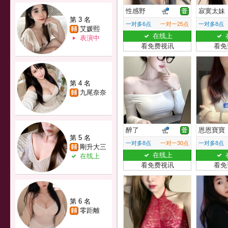
性感野
寂寞太妹
第 3 名
一对多6点
一对一25点
一对多8点
艾媛熙
在线上
表演中
看免费视讯
看免
第 4 名
九尾奈奈
醉了
恩恩寶寶
第 5 名
一对多8点
一对一30点
一对多8点
剛升大三
在线上
在线上
看免费视讯
看免
第 6 名
零距離