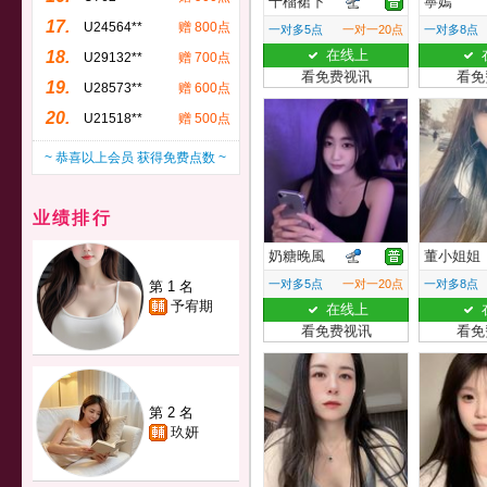
十榴裙下
寧嫣
17.
U24564**
赠 800点
一对多5点
一对一20点
一对多8点
在线上
18.
U29132**
赠 700点
看免费视讯
看免
19.
U28573**
赠 600点
20.
U21518**
赠 500点
~ 恭喜以上会员 获得免费点数 ~
业绩排行
奶糖晚風
董小姐姐
一对多5点
一对一20点
一对多8点
第 1 名
予宥期
在线上
看免费视讯
看免
第 2 名
玖妍